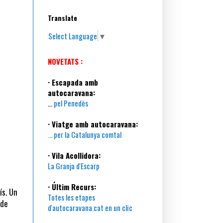
Translate
Select Language
▼
NOVETATS :
· Escapada amb
autocaravana:
...
pel Penedès
· Viatge amb autocaravana:
... per la Catalunya comtal
· Vila Acollidora:
La Granja d'Escarp
· Últim Recurs:
ís. Un
Totes les etapes
(de
d'autocaravana.cat en un clic