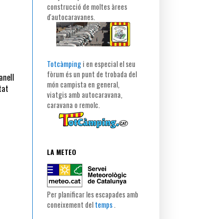
construcció de moltes àrees
d'autocaravanes.
Totcàmping
i en especial el seu
fòrum és un punt de trobada del
anell
món campista en general,
tat
viatgis amb autocaravana,
caravana o remolc.
LA METEO
Per planificar les escapades amb
coneixement del
temps
.