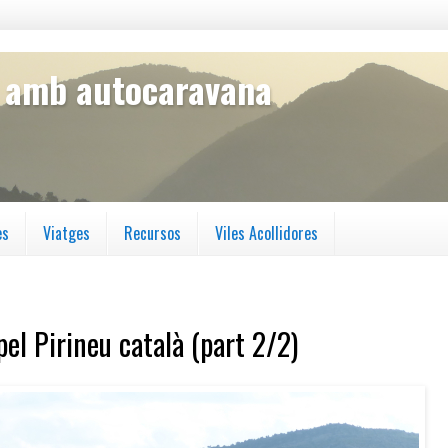
s amb autocaravana
es
Viatges
Recursos
Viles Acollidores
el Pirineu català (part 2/2)