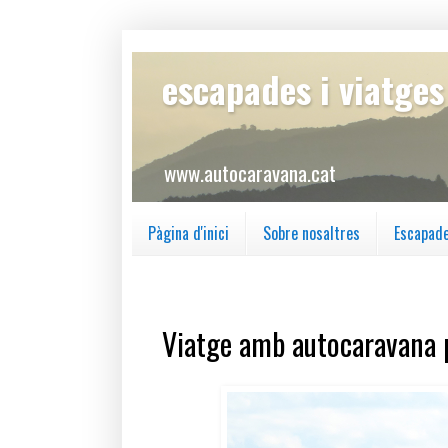
escapades i viatge
www.autocaravana.cat
Pàgina d'inici
Sobre nosaltres
Escapad
dilluns, 1 de març del 2021
Viatge amb autocaravana p