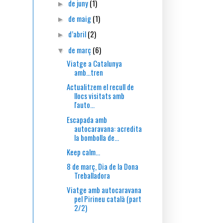
de juny
(1)
►
de maig
(1)
►
d’abril
(2)
►
de març
(6)
▼
Viatge a Catalunya
amb...tren
Actualitzem el recull de
llocs visitats amb
l'auto...
Escapada amb
autocaravana: acredita
la bombolla de...
Keep calm...
8 de març, Dia de la Dona
Treballadora
Viatge amb autocaravana
pel Pirineu català (part
2/2)