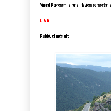
Vinga! Reprenem la ruta! Havíem pernoctat al
DIA 6
Rubió, el més alt