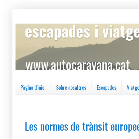
escapades i viatg
www.autocaravana.cat
Pàgina d'inici
Sobre nosaltres
Escapades
Viatg
dilluns, 30 de maig del 2016
Les normes de trànsit europe