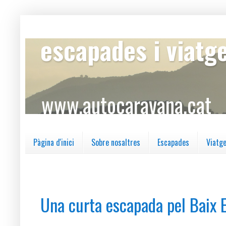
escapades i viatg
www.autocaravana.cat
Pàgina d'inici
Sobre nosaltres
Escapades
Viatg
dilluns, 18 de novembre del 2024
Una curta escapada pel Baix 