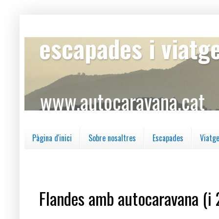
escapades i viatg
www.autocaravana.cat
Pàgina d'inici
Sobre nosaltres
Escapades
Viatg
diumenge, 5 de gener del 2020
Flandes amb autocaravana (i 