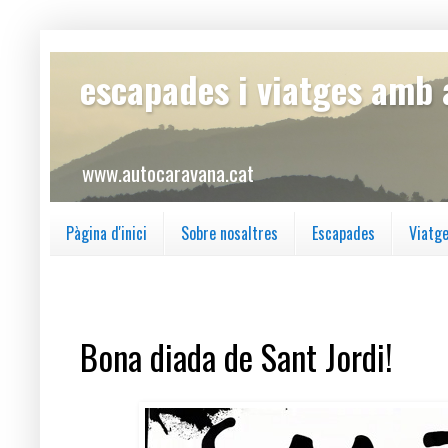
escapades i viatges amb
www.autocaravana.cat
Pàgina d'inici
Sobre nosaltres
Escapades
Viatg
dilluns, 22 d’abril del 2019
Bona diada de Sant Jordi!