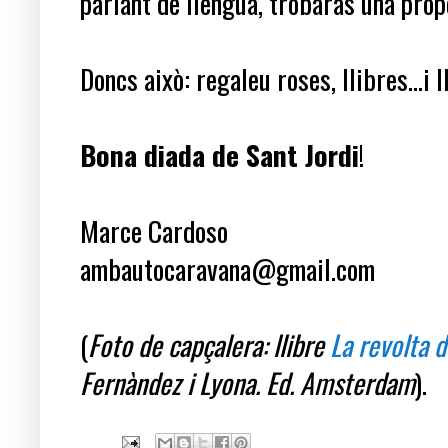
parlant de llengua, trobaràs una prop
Doncs això: regaleu roses, llibres...i 
Bona diada de Sant Jordi
!
Marce Cardoso
ambautocaravana@gmail.com
(
Foto de capçalera: llibre
La revolta 
Fernàndez i Lyona. Ed. Amsterdam
).