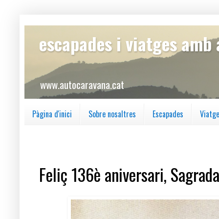
escapades i viatges amb
www.autocaravana.cat
Pàgina d'inici
Sobre nosaltres
Escapades
Viatg
dilluns, 19 de març del 2018
Feliç 136è aniversari, Sagrada