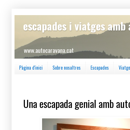
escapades i viatges amb
www.autocaravana.cat
Pàgina d'inici
Sobre nosaltres
Escapades
Viatg
dilluns, 6 de març del 2017
Una escapada genial amb aut