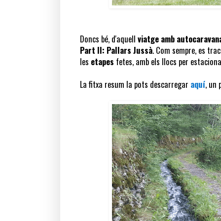
Doncs bé, d'aquell
viatge amb autocaravan
Part II: Pallars Jussà
. Com sempre, es tra
les
etapes
fetes, amb els llocs per estaciona
La fitxa resum la pots descarregar
aquí
, un 