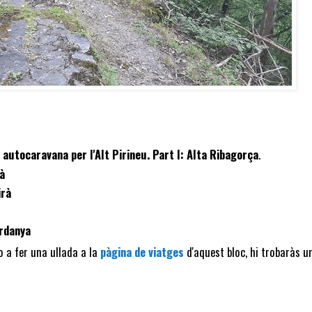
autocaravana per l'Alt Pirineu. Part I: Alta Ribagorça
.
sà
irà
rdanya
do a fer una ullada a la
pàgina de viatges
d'aquest bloc, hi trobaràs u