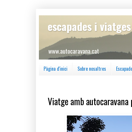
escapades i viatge
www.autocaravana.cat
Pàgina d'inici
Sobre nosaltres
Escapad
divendres, 13 de desembre del 2024
Viatge amb autocaravana per