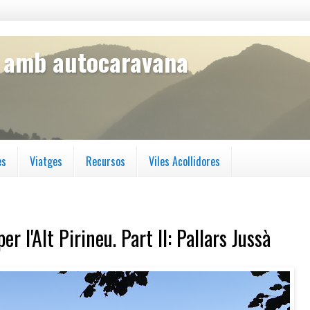
s amb autocaravana
es
Viatges
Recursos
Viles Acollidores
 l'Alt Pirineu. Part II: Pallars Jussà