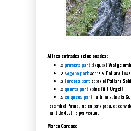
Altres entrades relacionades:
La
primera part
d'aquest
Viatge amb 
La
segona part
sobre el
Pallars Jus
La
tercera part
sobre el
Pallars Sob
La
quarta part
sobre l'
Alt Urgell
La
cinquena part
i última sobre la
Ce
I si amb el Pirineu no en tens prou, et convi
munt de destins per visitar.
Marce Cardoso