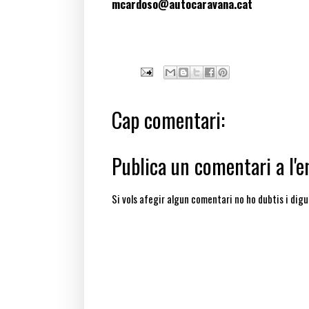
mcardoso@autocaravana.cat
Paraules clau: Capdella, Central Hidroelèctri
Cap comentari:
Publica un comentari a l'e
Si vols afegir algun comentari no ho dubtis i digu