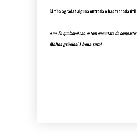
Si t'ha agradat alguna entrada o has trobada útil l
o no. En qualsevol cas, estem encantats de compartir
Moltes gràcies! I bona ruta!