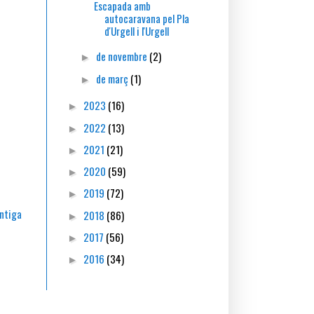
Escapada amb
autocaravana pel Pla
d'Urgell i l'Urgell
de novembre
(2)
►
de març
(1)
►
2023
(16)
►
2022
(13)
►
2021
(21)
►
2020
(59)
►
2019
(72)
►
ntiga
2018
(86)
►
2017
(56)
►
2016
(34)
►