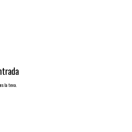
ca de Capdella, La Torre de Capdella, Flamisell, Mont-ros, Pallars Juss
ntrada
es la teva.