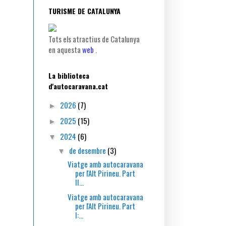
TURISME DE CATALUNYA
à
Tots els atractius de Catalunya
en aquesta
web
.
La biblioteca
d'autocaravana.cat
2026
(7)
►
2025
(15)
►
2024
(6)
▼
de desembre
(3)
▼
Viatge amb autocaravana
per l'Alt Pirineu. Part
II...
Viatge amb autocaravana
per l'Alt Pirineu. Part
I:...