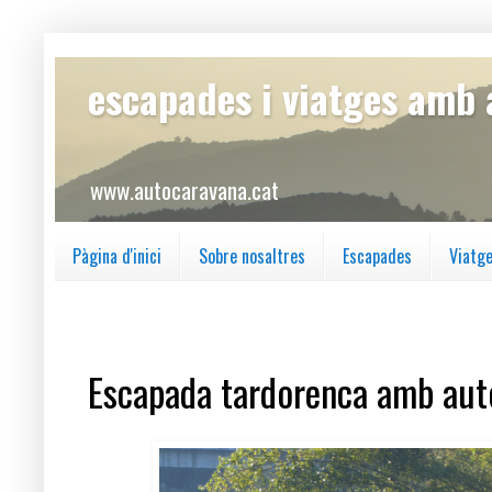
escapades i viatges amb
www.autocaravana.cat
Pàgina d'inici
Sobre nosaltres
Escapades
Viatg
diumenge, 7 de maig del 2023
Escapada tardorenca amb aut