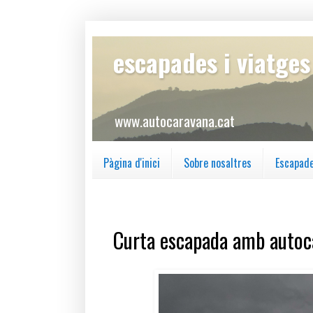
escapades i viatge
www.autocaravana.cat
Pàgina d'inici
Sobre nosaltres
Escapad
dissabte, 8 d’octubre del 2022
Curta escapada amb autoc