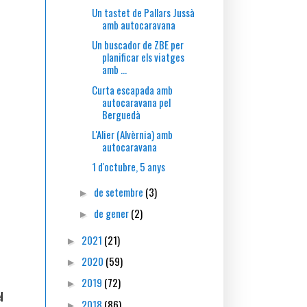
Un tastet de Pallars Jussà
amb autocaravana
Un buscador de ZBE per
planificar els viatges
amb ...
Curta escapada amb
autocaravana pel
Berguedà
L'Alier (Alvèrnia) amb
autocaravana
1 d'octubre, 5 anys
de setembre
(3)
►
de gener
(2)
►
2021
(21)
►
2020
(59)
►
2019
(72)
►
l
2018
(86)
►