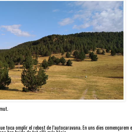
rmut.
que toca omplir el rebost de l’autocaravana. En uns dies començarem e