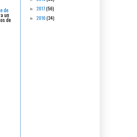
2017
(56)
►
me de
ra un
2016
(34)
►
sos de