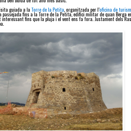
vana ben buida de tot allò més bàsic.
visita guiada a la
Torre de la Petita
, organitzada per l’
oficina de turis
 passejada fins a la Torre de la Petita, edifici militar de quan Berga e
t interessant fins que la pluja i el vent ens fa fora. Justament dels Ra
a.