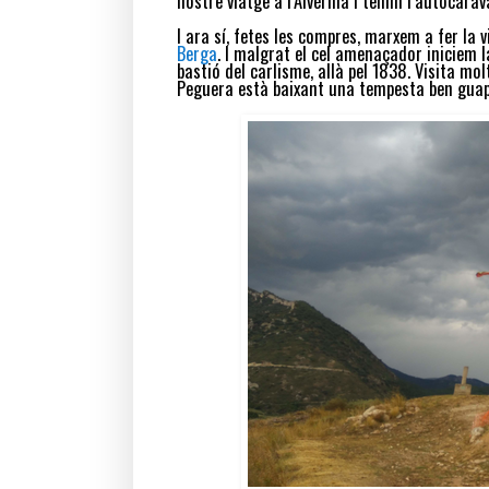
nostre viatge a l’Alvèrnia i tenim l’autocara
I ara sí, fetes les compres, marxem a fer la 
Berga
. I malgrat el cel amenaçador iniciem la
bastió del carlisme, allà pel 1838. Visita mol
Peguera està baixant una tempesta ben guap