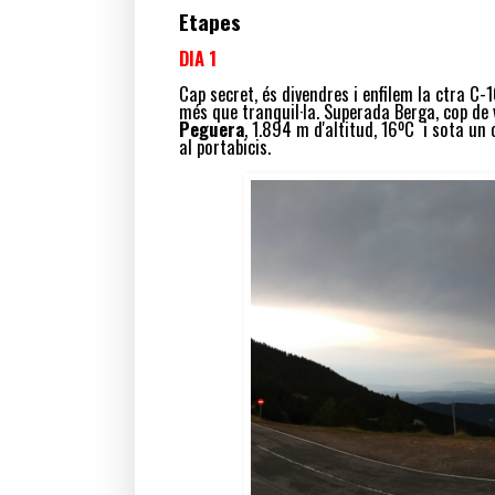
Etapes
DIA 1
Cap secret, és divendres i enfilem la ctra C
més que tranquil·la. Superada Berga, cop de 
Peguera
, 1.894 m d'altitud, 16ºC i sota un
al portabicis.