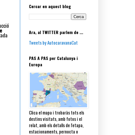
Cercar en aquest blog
ucció
e
Ara, al TWITTER parlem de ...
xada
Tweets by AutocaravanaCat
PAS A PAS per Catalunya i
Europa
Clica el mapa i trobaràs tots els
destins visitats, amb fotos i el
relat, amb els detalls de l'etapa,
estacionaments, pernocta o