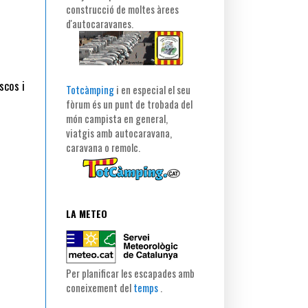
construcció de moltes àrees
d'autocaravanes.
scos i
Totcàmping
i en especial el seu
fòrum és un punt de trobada del
món campista en general,
viatgis amb autocaravana,
caravana o remolc.
LA METEO
Per planificar les escapades amb
coneixement del
temps
.