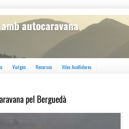
s amb autocaravana
es
Viatges
Recursos
Viles Acollidores
aravana pel Berguedà