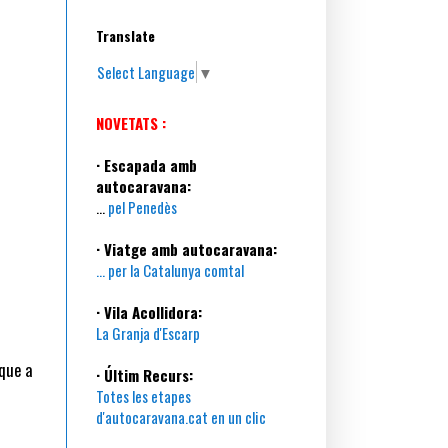
Translate
Select Language
▼
NOVETATS :
· Escapada amb
autocaravana:
...
pel Penedès
· Viatge amb autocaravana:
... per la Catalunya comtal
· Vila Acollidora:
La Granja d'Escarp
 que a
· Últim Recurs:
Totes les etapes
d'autocaravana.cat en un clic