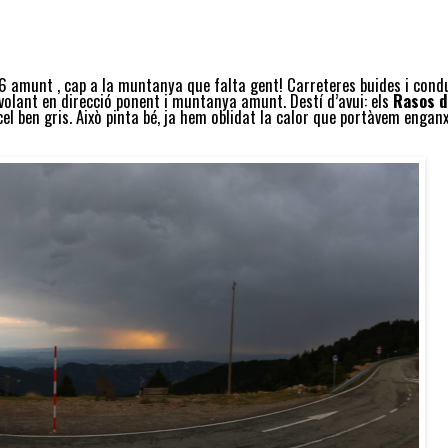
-16 amunt , cap a la muntanya que falta gent! Carreteres buides i cond
volant en direcció ponent i muntanya amunt. Destí d’avui: els
Rasos d
 cel ben gris. Això pinta bé, ja hem oblidat la calor que portàvem engan