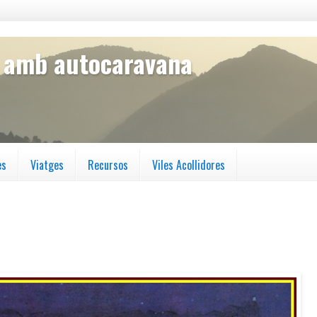
s amb autocaravana
es
Viatges
Recursos
Viles Acollidores