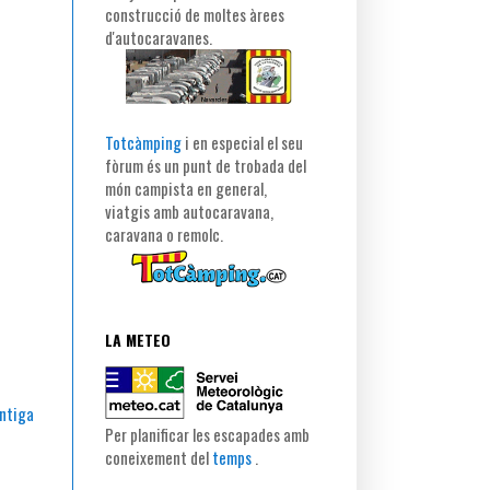
construcció de moltes àrees
d'autocaravanes.
Totcàmping
i en especial el seu
fòrum és un punt de trobada del
món campista en general,
viatgis amb autocaravana,
caravana o remolc.
LA METEO
ntiga
Per planificar les escapades amb
coneixement del
temps
.