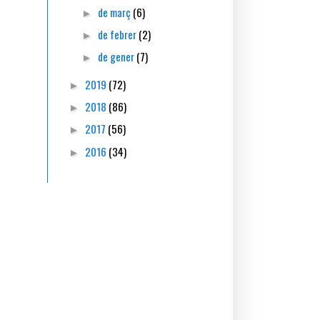
de març
(6)
►
de febrer
(2)
►
de gener
(7)
►
2019
(72)
►
2018
(86)
►
2017
(56)
►
2016
(34)
►