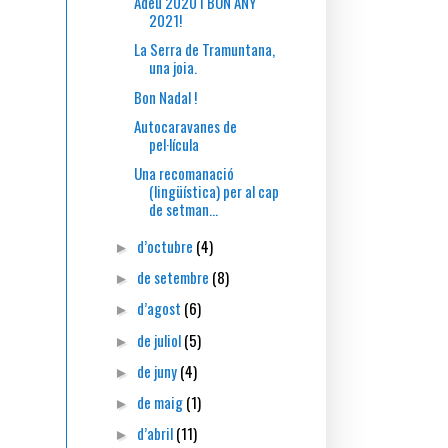
Adeu 2020 i BON ANY
2021!
La Serra de Tramuntana,
una joia.
Bon Nadal !
Autocaravanes de
pel·lícula
Una recomanació
(lingüística) per al cap
de setman...
d’octubre
(4)
►
de setembre
(8)
►
d’agost
(6)
►
de juliol
(5)
►
de juny
(4)
►
de maig
(1)
►
d’abril
(11)
►