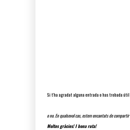
Si t'ha agradat alguna entrada o has trobada útil l
o no. En qualsevol cas, estem encantats de compartir
Moltes gràcies! I bona ruta!