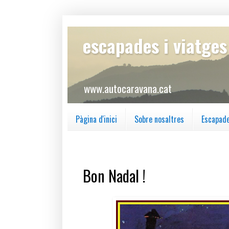
escapades i viatge
www.autocaravana.cat
Pàgina d'inici
Sobre nosaltres
Escapad
dijous, 24 de desembre del 2020
Bon Nadal !