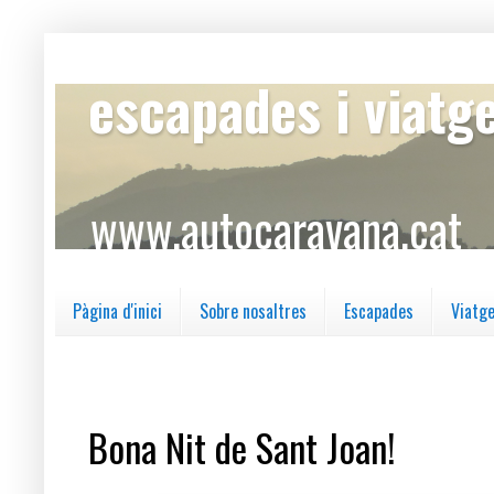
escapades i viatg
www.autocaravana.cat
Pàgina d'inici
Sobre nosaltres
Escapades
Viatg
dimarts, 23 de juny del 2020
Bona Nit de Sant Joan!