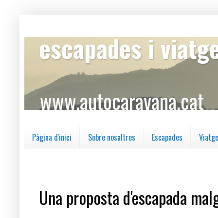
escapades i viatg
www.autocaravana.cat
Pàgina d'inici
Sobre nosaltres
Escapades
Viatg
dijous, 9 d’abril del 2020
Una proposta d'escapada malg