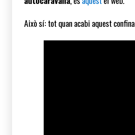
autocaravana
, és
aquest
el web.
Això sí: tot quan acabi aquest confin