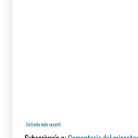
Entrada més recent
Subscriure's a:
Comentaris del missatg