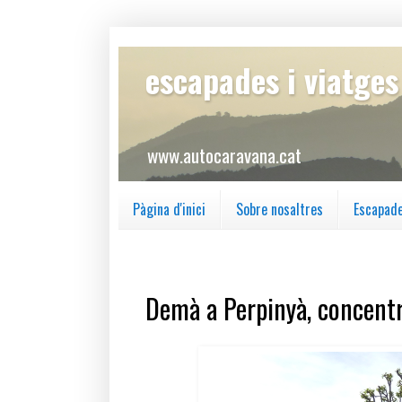
escapades i viatge
www.autocaravana.cat
Pàgina d'inici
Sobre nosaltres
Escapad
divendres, 28 de febrer del 2020
Demà a Perpinyà, concentr