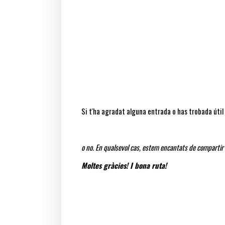
Si t'ha agradat alguna entrada o has trobada útil l
o no. En qualsevol cas, estem encantats de compartir
Moltes gràcies! I bona ruta!