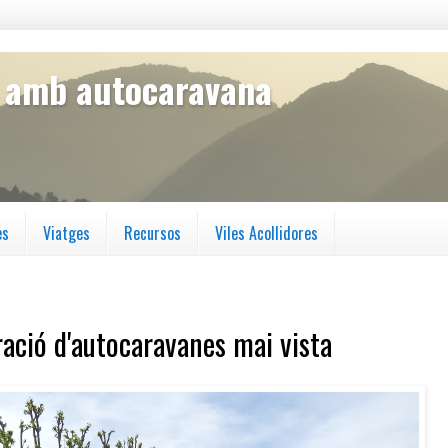
s amb autocaravana
es
Viatges
Recursos
Viles Acollidores
ació d'autocaravanes mai vista