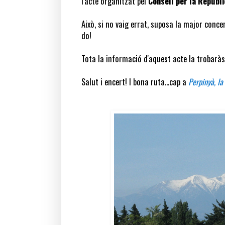
l'acte organitzat pel
Consell per la Repúbl
Això, si no vaig errat, suposa la major conc
do!
Tota la informació d'aquest acte la trobaràs
Salut i encert! I bona ruta...cap a
Perpinyà, la