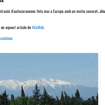
ica
.
entració d'autocaravanes feta mai a Europa amb un motiu concret...déu
 en aquest article de
VilaWeb
.
 catalana
.