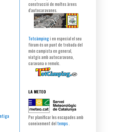
construcció de moltes àrees
d'autocaravanes.
Totcàmping
i en especial el seu
fòrum és un punt de trobada del
món campista en general,
viatgis amb autocaravana,
caravana o remolc.
LA METEO
ntiga
Per planificar les escapades amb
coneixement del
temps
.