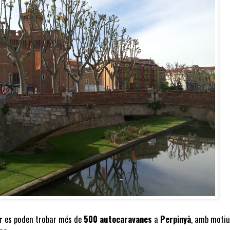
r
es poden trobar més de
500 autocaravanes
a
Perpinyà
, amb motiu