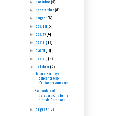
d’octubre
(4)
►
de setembre
(8)
►
d’agost
(6)
►
de juliol
(5)
►
de juny
(4)
►
de maig
(1)
►
d’abril
(11)
►
de març
(6)
►
de febrer
(2)
▼
Demà a Perpinyà,
concentració
d'autocaravanes mai ...
Escapada amb
autocaravana ben a
prop de Barcelona
de gener
(7)
►