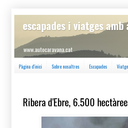
escapades i viatges amb
www.autocaravana.cat
Pàgina d'inici
Sobre nosaltres
Escapades
Viatg
divendres, 28 de juny del 2019
Ribera d'Ebre, 6.500 hectàree