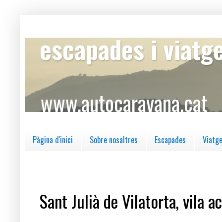
escapades i viatg
www.autocaravana.cat
Pàgina d'inici
Sobre nosaltres
Escapades
Viatg
dilluns, 18 de febrer del 2019
Sant Julià de Vilatorta, vila 