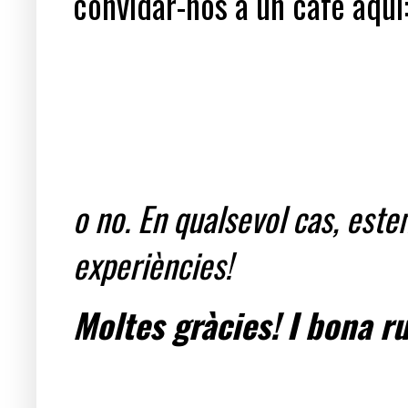
convidar-nos a un cafè aquí
o no. En qualsevol cas, est
experiències!
Moltes gràcies! I bona ru