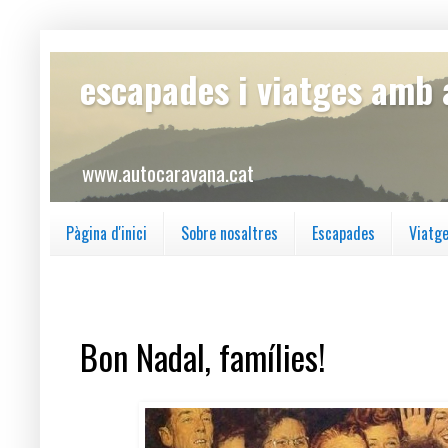
escapades i viatges amb
www.autocaravana.cat
Pàgina d'inici
Sobre nosaltres
Escapades
Viatg
dilluns, 24 de desembre del 2018
Bon Nadal, famílies!