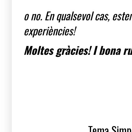
o no. En qualsevol cas, est
experiències!
Moltes gràcies! I bona ru
Tema Simpl