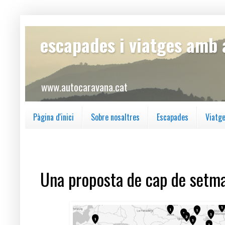
escapades i viatges amb
www.autocaravana.cat
Pàgina d'inici
Sobre nosaltres
Escapades
Viatg
dijous, 27 de setembre del 2018
Una proposta de cap de setma