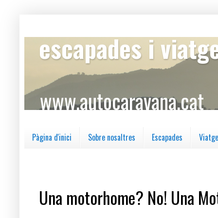
escapades i viatg
www.autocaravana.cat
Pàgina d'inici
Sobre nosaltres
Escapades
Viatg
dijous, 23 d’agost del 2018
Una motorhome? No! Una M