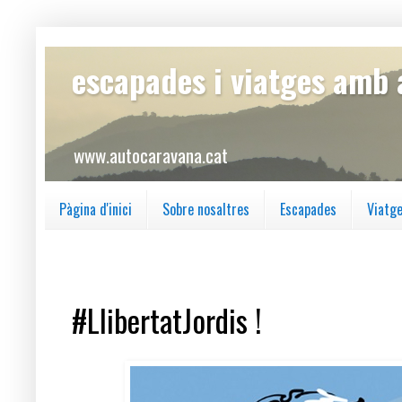
escapades i viatges amb
www.autocaravana.cat
Pàgina d'inici
Sobre nosaltres
Escapades
Viatg
dilluns, 23 d’octubre del 2017
#LlibertatJordis !